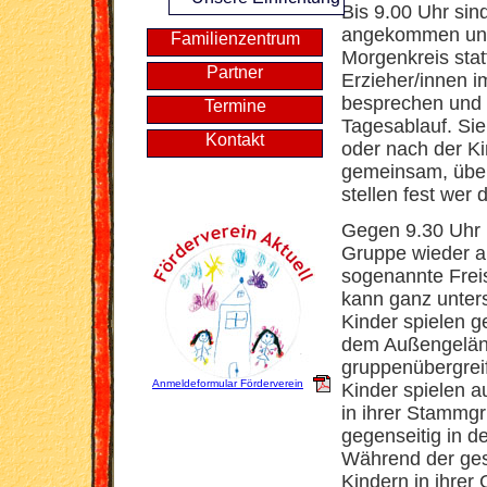
Bis 9.00 Uhr sin
angekommen und 
Familienzentrum
Morgenkreis statt
Partner
Erzieher/innen 
besprechen und 
Termine
Tagesablauf. Sie
Kontakt
oder nach der Ki
gemeinsam, über
stellen fest wer 
Gegen 9.30 Uhr l
Gruppe wieder au
sogenannte Freis
kann ganz unters
Kinder spielen g
dem Außengelän
gruppenübergrei
Anmeldeformular Förderverein
Kinder spielen 
in ihrer Stammg
gegenseitig in 
Während der gesa
Kindern in ihrer