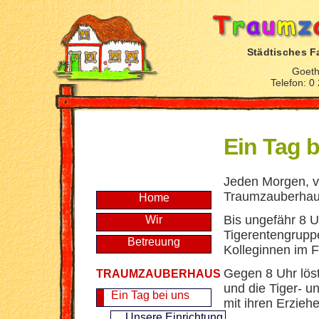
Städtisches F
Goeth
Telefon: 0
Ein Tag b
Jeden Morgen, vo
Traumzauberhaus
Home
Bis ungefähr 8 Uh
Wir
Tigerentengrupp
Betreuung
Kolleginnen im F
Gegen 8 Uhr lös
TRAUMZAUBERHAUS
und die Tiger- 
Ein Tag bei uns
mit ihren Erzieh
Unsere Einrichtung