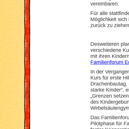
vereinbaren.
Für alle stattfi
Möglichkeit sic
zurück zu ziehen
Desweiteren plan
verschiedene Kur
mit ihren Kinder
Familienforum Ed
In der Vergangen
Kurs für erste Hi
Drachenbautag, d
starke Kinder“,
„Grenzen setzen“
des Kindergebur
Wirbelsäulengymn
Das Familienforu
Pilotphase für F