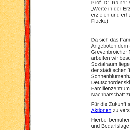
Prof. Dr. Rainer 
„Werte in der Er
erzielen und erh
Flocke)
Da sich das Fam
Angeboten dem 
Grevenbroicher 
arbeiten wir bes
Sozialraum lieg
der städtischen 
Sonnenblumenha
Deutschordenski
Familienzentrum
Nachbarschaft 
Für die Zukunft 
Aktionen
zu vers
Hierbei bemühen
und Bedarfslage 