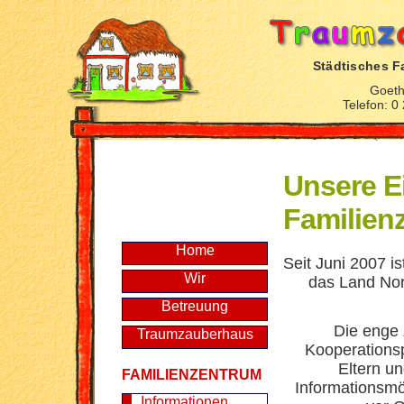
Städtisches F
Goeth
Telefon: 0
Unsere E
Familien
Home
Seit Juni 2007 i
Wir
das Land Nord
Betreuung
Die enge 
Traumzauberhaus
Kooperations
Eltern u
FAMILIENZENTRUM
Informationsmög
Informationen