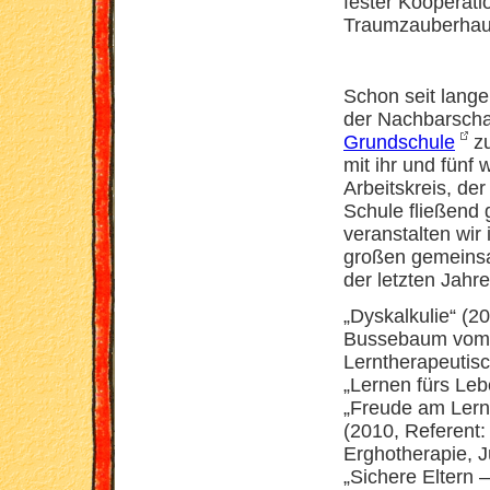
fester Kooperati
Traumzauberhau
Schon seit langer
der Nachbarscha
Grundschule
zu
mit ihr und fünf
Arbeitskreis, de
Schule fließend g
veranstalten wir
großen gemeins
der letzten Jahre
„Dyskalkulie“ (20
Bussebaum vom 
Lerntherapeutisc
„Lernen fürs Lebe
„Freude am Lern
(2010, Referent:
Erghotherapie, 
„Sichere Eltern –