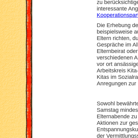
zu berücksichti
interessante An
Kooperationspar
Die Erhebung der
beispielsweise a
Eltern richten,
Gespräche im All
Elternbeirat ode
verschiedenen Ar
vor ort ansässig
Arbeitskreis Kit
Kitas im Sozial
Anregungen zur 
Sowohl bewährte
Samstag mindest
Elternabende z
Aktionen zur ge
Entspannungskurs
der Vermittlungss