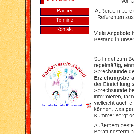
vor O
Außerdem bereic
Partner
Referenten zus
Termine
Kontakt
Viele Angebote h
Bestand in unser
So findet zum Be
regelmäßig, einm
Sprechstunde d
Erziehungsberat
der Einrichtung 
Sprechstunde bes
informieren, fac
vielleicht auch 
Anmeldeformular Förderverein
können, was gera
Kummer sorgt ode
Außerdem besteh
Beratungstermin