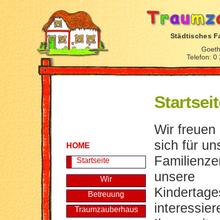
Städtisches F
Goeth
Telefon: 0
Startsei
Wir freuen
sich für un
HOME
Familienze
Startseite
unsere
Wir
Kindertage
Betreuung
interessie
Traumzauberhaus