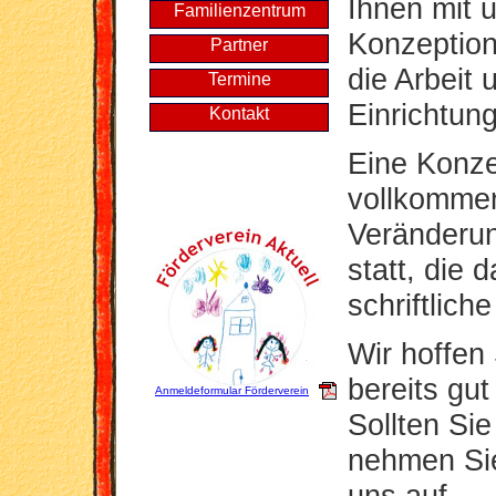
Ihnen mit 
Familienzentrum
Konzeption 
Partner
die Arbeit 
Termine
Einrichtun
Kontakt
Eine Konzep
vollkommen 
Veränderun
statt, die 
schriftlich
Wir hoffen
bereits gut
Anmeldeformular Förderverein
Sollten Si
nehmen Sie 
uns auf.