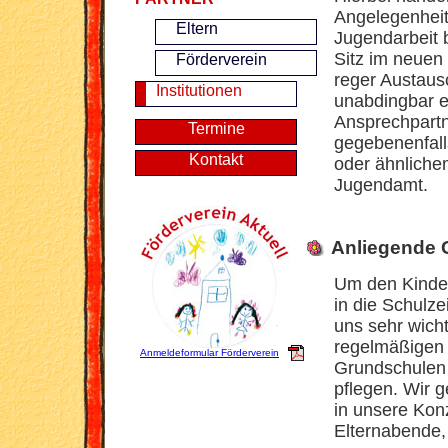
Angelegenheit
Eltern
Jugendarbeit 
Sitz im neuen
Förderverein
reger Austausc
Institutionen
unabdingbar er
Ansprechpartn
Termine
gegebenenfall
Kontakt
oder ähnliche
Jugendamt.
Anliegende 
Um den Kinder
in die Schulze
uns sehr wich
regelmäßigen 
Anmeldeformular Förderverein
Grundschulen 
pflegen. Wir g
in unsere Kon
Elternabende,