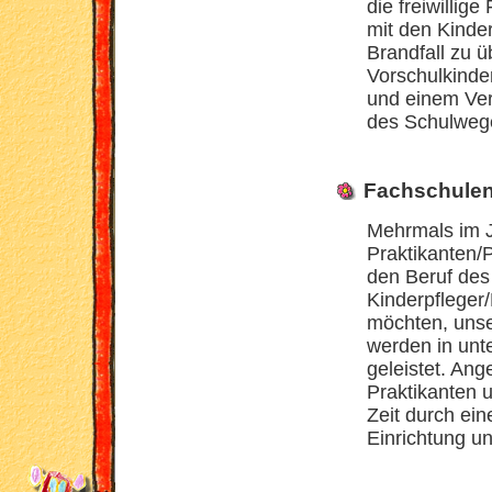
die freiwillig
mit den Kinder
Brandfall zu ü
Vorschulkinde
und einem Ver
des Schulweg
Fachschule
Mehrmals im 
Praktikanten/P
den Beruf des
Kinderpfleger/
möchten, unse
werden in unt
geleistet. Ang
Praktikanten u
Zeit durch ein
Einrichtung u