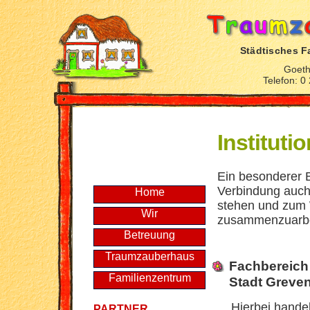
Städtisches F
Goeth
Telefon: 0
Instituti
Ein besonderer Be
Verbindung auch 
Home
stehen und zum 
Wir
zusammenzuarbe
Betreuung
Traumzauberhaus
Fachbereich
Familienzentrum
Stadt Greve
Hierbei handel
PARTNER