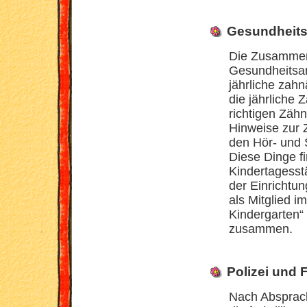
Gesundheit
Die Zusammen
Gesundheitsam
jährliche zah
die jährliche
richtigen Zäh
Hinweise zur 
den Hör- und 
Diese Dinge f
Kindertagesst
der Einrichtun
als Mitglied i
Kindergarten“
zusammen.
Polizei und
Nach Absprach